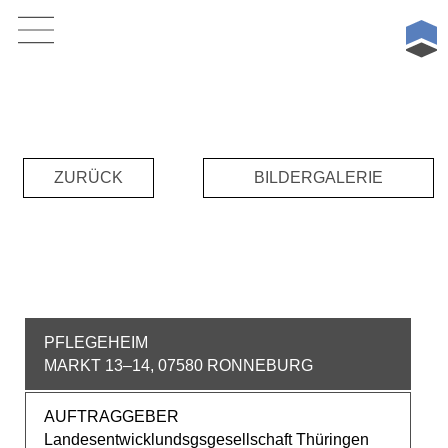
Skip
Consent-Management-Plattform von Real Cookie Banner
to
content
ZURÜCK
BILDERGALERIE
PFLEGEHEIM
MARKT 13–14, 07580 RONNEBURG
AUFTRAGGEBER
Landesentwicklundsgsgesellschaft Thüringen