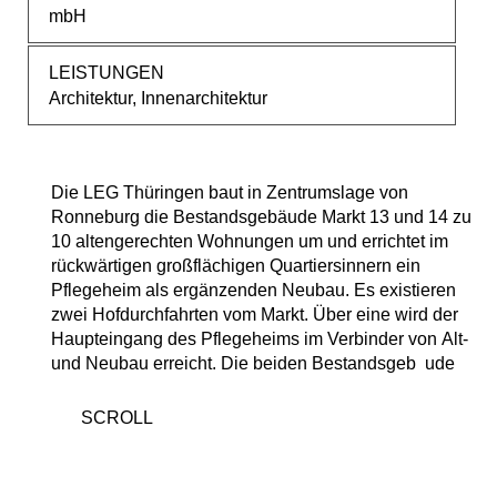
mbH
LEISTUNGEN
Architektur, Innenarchitektur
Die LEG Thüringen baut in Zentrumslage von
stehen unter Denkmalschutz. Im Erdgeschoss Markt
Ronneburg die Bestandsgebäude Markt 13 und 14 zu
14 wird ein Ladenlokal (Frisör) errichtet. Das
10 altengerechten Wohnungen um und errichtet im
ehemalige Ladenlokal im Erdgeschoss von Markt 13
rückwärtigen großflächigen Quartiersinnern ein
wird das Bewohnerrestaurant des Pflegeheimes. Die
Pflegeheim als ergänzenden Neubau. Es existieren
Wohnungen werden über Treppe und Aufzug im
zwei Hofdurchfahrten vom Markt. Über eine wird der
Verbinder zum Neubau erschlossen, der gleichzeitig
Haupteingang des Pflegeheims im Verbinder von Alt-
zweiter Rettungsweg für das Pflegeheim ist. Das
und Neubau erreicht. Die beiden Bestandsgeb ude
Pflegeheim selbst entsteht im quartiersinneren als