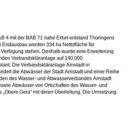
 4 mit der BAB 71 nahe Erfurt entstand Thüringens
primär durch den Bau einer zusätzlichen Abwasser- und
Im Endausbau werden 334 ha Nettofläche für
mnach ist prinzipiell eine getrennte Behandlung
r Verfügung stehen. Deshalb wurde eine Erweiterung
-gewerblichen und der zusätzlichen industriellen
enden Verbandskläranlage auf 140.000
 oder biologiehemmende Abwässer können so
lant. Die Verbandskläranlage Arnstadt in
ndelt die Abwässer der Stadt Arnstadt und einer Reihe
en des Wasser- und Abwasserverbandes Arnstadt
wie Abwässer von Ortschaften des Wasser- und
„Obere Gera“ mit deren Überleitung. Die Umsetzung