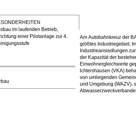
ESONDERHEITEN
sbau im laufenden Betrieb,
richtung einer Pilotanlage zur 4.
Am Autobahnkreuz der BAB
der Erweiterung erfolgte 
inigungsstufe
größtes Industriegebiet. 
Schlammbehandlungslinie. De
Industrieansiedlungen zu
der bisherigen kommunal
der Kapazität der besteh
Teilströme möglich. Toxische
Einwohnergleichwerte gep
lchtershausen (VKA) beha
von umliegenden Gemeind
urbau
und Umgebung (WAZV), so
Abwasserzweckverbandes 