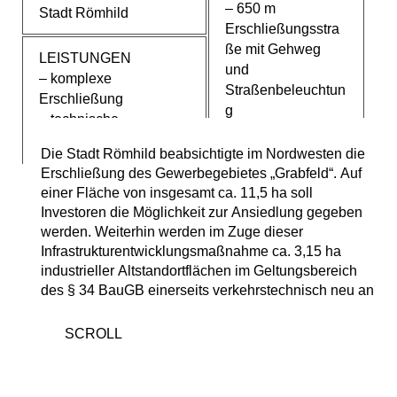
– 650 m
Stadt Römhild
Erschließungsstra
ße mit Gehweg
LEISTUNGEN
und
– komplexe
Straßenbeleuchtun
Erschließung
g
– technische
– 2
Ausrüstung
Wendeschleifen
Die Stadt Römhild beabsichtigte im Nordwesten die
das vorgelagerte Netz sowie infrastrukturell an die
– 750 m
Erschließung des Gewerbegebietes „Grabfeld“. Auf
Gesamtplanung &
Regenwasserkanal
einer Fläche von insgesamt ca. 11,5 ha soll
Bauleitung:
Investoren die Möglichkeit zur Ansiedlung gegeben
inkl.
–
werden. Weiterhin werden im Zuge dieser
Schachtbauwerke
Baufreimachung/Gelän
Infrastrukturentwicklungsmaßnahme ca. 3,15 ha
– 680 m
deprofilierung
industrieller Altstandortflächen im Geltungsbereich
Schmutzwasserka
– Verkehrsanlagen
des § 34 BauGB einerseits verkehrstechnisch neu an
nal inkl.
– Wasserversorgung
Schachtbauwerke
– Schmutzwasser
– 2
– Regenwasser
Regenrückhaltebe
Landschaftsbau
cken
– Tragwerksplanung
– 860 m