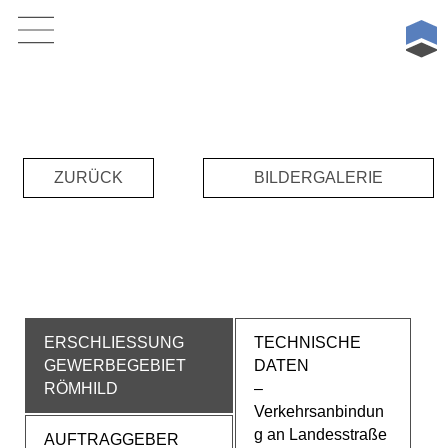
Skip
Consent-Management-Plattform von Real Cookie Banner
to
content
ZURÜCK
BILDERGALERIE
ERSCHLIESSUNG
TECHNISCHE
GEWERBEGEBIET
DATEN
RÖMHILD
–
Verkehrsanbindun
g an Landesstraße
AUFTRAGGEBER